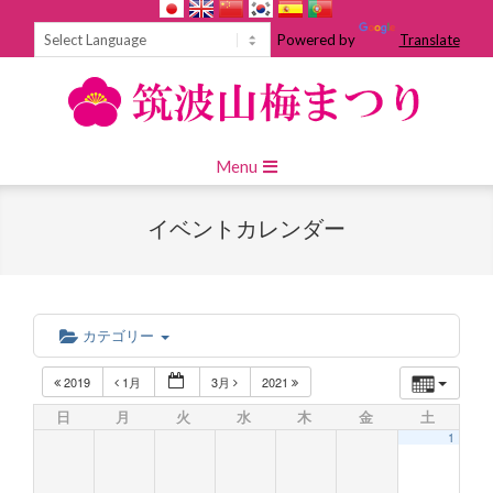
Skip
to
Powered by
Translate
content
Primary
Menu
Navigation
Menu
イベントカレンダー
カテゴリー
2019
1月
3月
2021
日
月
火
水
木
金
土
1