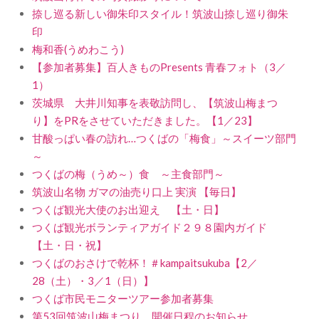
捺し巡る新しい御朱印スタイル！筑波山捺し巡り御朱
印
梅和香(うめわこう)
【参加者募集】百人きものPresents 青春フォト（3／
1）
茨城県 大井川知事を表敬訪問し、【筑波山梅まつ
り】をPRをさせていただきました。【1／23】
甘酸っぱい春の訪れ…つくばの「梅食」～スイーツ部門
～
つくばの梅（うめ～）食 ～主食部門～
筑波山名物 ガマの油売り口上 実演 【毎日】
つくば観光大使のお出迎え 【土・日】
つくば観光ボランティアガイド２９８園内ガイド
【土・日・祝】
つくばのおさけで乾杯！＃kampaitsukuba【2／
28（土）・3／1（日）】
つくば市民モニターツアー参加者募集
第53回筑波山梅まつり 開催日程のお知らせ