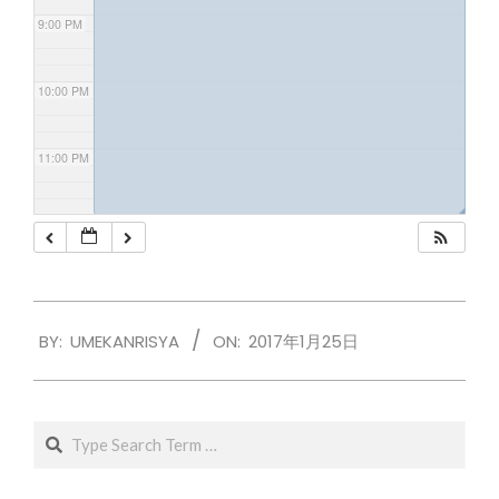
9:00 PM
10:00 PM
11:00 PM
◢
2017-
BY:
UMEKANRISYA
ON:
2017年1月25日
01-
25
Search