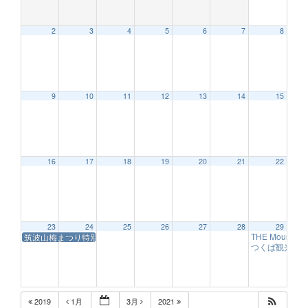
2
3
4
5
6
7
8
12:00 AM
9
10
11
12
13
14
15
1:00 AM
2:00 AM
16
17
18
19
20
21
22
3:00 AM
23
24
25
26
27
28
29
THE Mount
筑波山梅まつり特別弁当
4:00 AM
9:09 AM
つくば観光大
5:00 AM
2019
1月
3月
2021