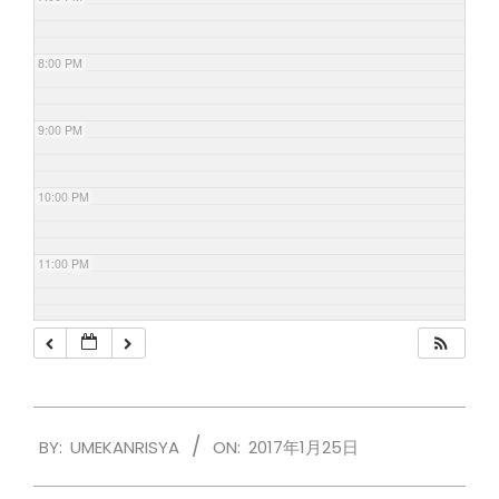
8:00 PM
9:00 PM
10:00 PM
11:00 PM
2017-
BY:
UMEKANRISYA
ON:
2017年1月25日
01-
25