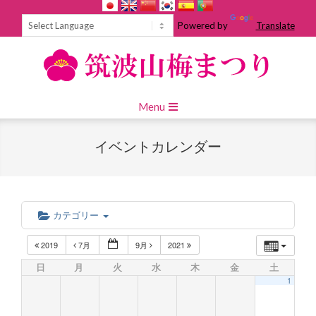
Skip
to
Powered by
Translate
content
Primary
Menu
Navigation
Menu
イベントカレンダー
カテゴリー
2019
7月
9月
2021
日
月
火
水
木
金
土
1