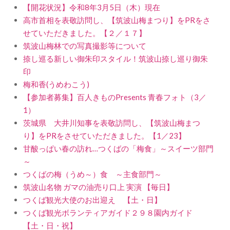
【開花状況】令和8年3月5日（木）現在
高市首相を表敬訪問し、【筑波山梅まつり】をPRをさ
せていただきました。【２／１７】
筑波山梅林での写真撮影等について
捺し巡る新しい御朱印スタイル！筑波山捺し巡り御朱
印
梅和香(うめわこう)
【参加者募集】百人きものPresents 青春フォト（3／
1）
茨城県 大井川知事を表敬訪問し、【筑波山梅まつ
り】をPRをさせていただきました。【1／23】
甘酸っぱい春の訪れ…つくばの「梅食」～スイーツ部門
～
つくばの梅（うめ～）食 ～主食部門～
筑波山名物 ガマの油売り口上 実演 【毎日】
つくば観光大使のお出迎え 【土・日】
つくば観光ボランティアガイド２９８園内ガイド
【土・日・祝】