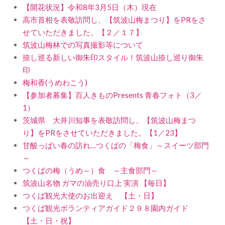
【開花状況】令和8年3月5日（木）現在
高市首相を表敬訪問し、【筑波山梅まつり】をPRをさ
せていただきました。【２／１７】
筑波山梅林での写真撮影等について
捺し巡る新しい御朱印スタイル！筑波山捺し巡り御朱
印
梅和香(うめわこう)
【参加者募集】百人きものPresents 青春フォト（3／
1）
茨城県 大井川知事を表敬訪問し、【筑波山梅まつ
り】をPRをさせていただきました。【1／23】
甘酸っぱい春の訪れ…つくばの「梅食」～スイーツ部門
～
つくばの梅（うめ～）食 ～主食部門～
筑波山名物 ガマの油売り口上 実演 【毎日】
つくば観光大使のお出迎え 【土・日】
つくば観光ボランティアガイド２９８園内ガイド
【土・日・祝】