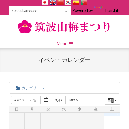
Skip
to
Powered by
Translate
content
Primary
Menu
Navigation
Menu
イベントカレンダー
カテゴリー
2019
7月
9月
2021
日
月
火
水
木
金
土
1