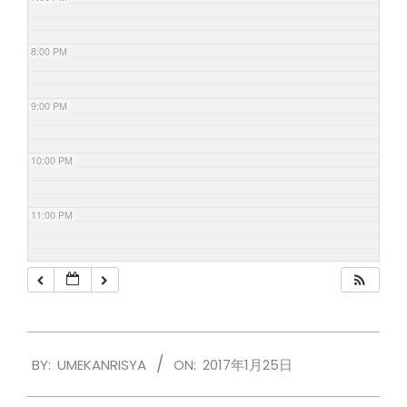
8:00 PM
9:00 PM
10:00 PM
11:00 PM
2017-
BY:
UMEKANRISYA
ON:
2017年1月25日
01-
25