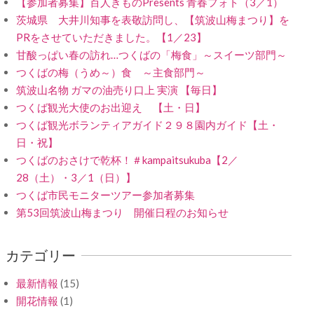
【参加者募集】百人きものPresents 青春フォト（3／1）
茨城県 大井川知事を表敬訪問し、【筑波山梅まつり】を
PRをさせていただきました。【1／23】
甘酸っぱい春の訪れ…つくばの「梅食」～スイーツ部門～
つくばの梅（うめ～）食 ～主食部門～
筑波山名物 ガマの油売り口上 実演 【毎日】
つくば観光大使のお出迎え 【土・日】
つくば観光ボランティアガイド２９８園内ガイド【土・
日・祝】
つくばのおさけで乾杯！＃kampaitsukuba【2／
28（土）・3／1（日）】
つくば市民モニターツアー参加者募集
第53回筑波山梅まつり 開催日程のお知らせ
カテゴリー
最新情報
(15)
開花情報
(1)