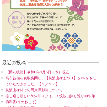
最近の投稿
【開花状況】令和8年3月5日（木）現在
高市首相を表敬訪問し、【筑波山梅まつり】をPRをさせ
ていただきました。【２／１７】
筑波山梅林での写真撮影等について
捺し巡る新しい御朱印スタイル！筑波山捺し巡り御朱印
梅和香(うめわこう)