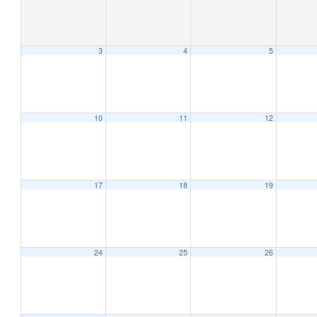
3
4
5
10
11
12
12:00 AM
1:00 AM
17
18
19
2:00 AM
24
25
26
3:00 AM
4:00 AM