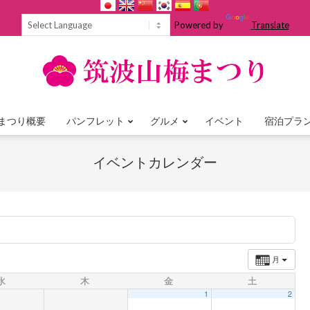
Powered by
Translate
まつり概要
パンフレット
グルメ
イベント
宿泊プラ
Primary
Navigation
イベントカレンダー
Menu
月
水
木
金
土
1
2