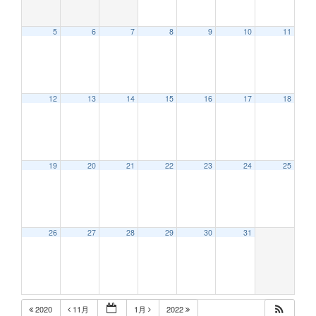
5
6
7
8
9
10
11
12:00 AM
12
13
14
15
16
17
18
1:00 AM
2:00 AM
19
20
21
22
23
24
25
3:00 AM
26
27
28
29
30
31
4:00 AM
5:00 AM
2020
11月
1月
2022