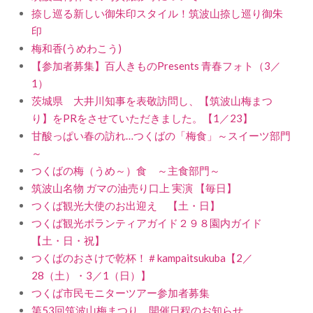
捺し巡る新しい御朱印スタイル！筑波山捺し巡り御朱
印
梅和香(うめわこう)
【参加者募集】百人きものPresents 青春フォト（3／
1）
茨城県 大井川知事を表敬訪問し、【筑波山梅まつ
り】をPRをさせていただきました。【1／23】
甘酸っぱい春の訪れ…つくばの「梅食」～スイーツ部門
～
つくばの梅（うめ～）食 ～主食部門～
筑波山名物 ガマの油売り口上 実演 【毎日】
つくば観光大使のお出迎え 【土・日】
つくば観光ボランティアガイド２９８園内ガイド
【土・日・祝】
つくばのおさけで乾杯！＃kampaitsukuba【2／
28（土）・3／1（日）】
つくば市民モニターツアー参加者募集
第53回筑波山梅まつり 開催日程のお知らせ