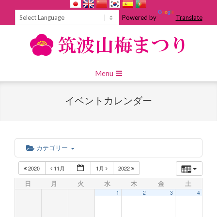
Skip
to
Powered by
Translate
content
Primary
Menu
Navigation
Menu
イベントカレンダー
カテゴリー
2020
11月
1月
2022
日
月
火
水
木
金
土
1
2
3
4