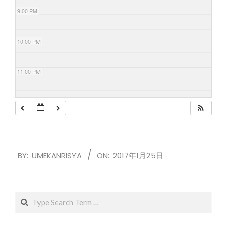
9:00 PM
10:00 PM
11:00 PM
2017-
BY:
UMEKANRISYA
ON:
2017年1月25日
01-
25
Search