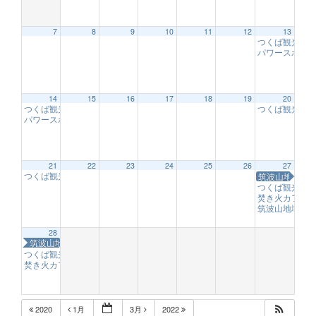
7
8
9
10
11
12
13
つくば観光大
パワースポッ
12:00 AM
14
15
16
17
18
19
20
つくば観光大使のお出迎え
つくば観光大
10:00 AM
1:00 AM
パワースポット「福来梅（ふくれうめ）の木」
10:00 AM
2:00 AM
21
22
23
24
25
26
27
つくば観光大使のお出迎え
筑波山地域ジ
10:00 AM
つくば観光大
焚き火カフェ －T
3:00 AM
筑波山地域ジ
28
筑波山地域ジオパークの日
4:00 AM
つくば観光大使のお出迎え
9:00 AM
焚き火カフェ －TAKIBI ★ CAFE－
10:00 AM
5:00 AM
2020
1月
3月
2022