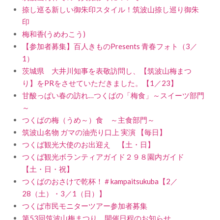
捺し巡る新しい御朱印スタイル！筑波山捺し巡り御朱
印
梅和香(うめわこう)
【参加者募集】百人きものPresents 青春フォト（3／
1）
茨城県 大井川知事を表敬訪問し、【筑波山梅まつ
り】をPRをさせていただきました。【1／23】
甘酸っぱい春の訪れ…つくばの「梅食」～スイーツ部門
～
つくばの梅（うめ～）食 ～主食部門～
筑波山名物 ガマの油売り口上 実演 【毎日】
つくば観光大使のお出迎え 【土・日】
つくば観光ボランティアガイド２９８園内ガイド
【土・日・祝】
つくばのおさけで乾杯！＃kampaitsukuba【2／
28（土）・3／1（日）】
つくば市民モニターツアー参加者募集
第53回筑波山梅まつり 開催日程のお知らせ