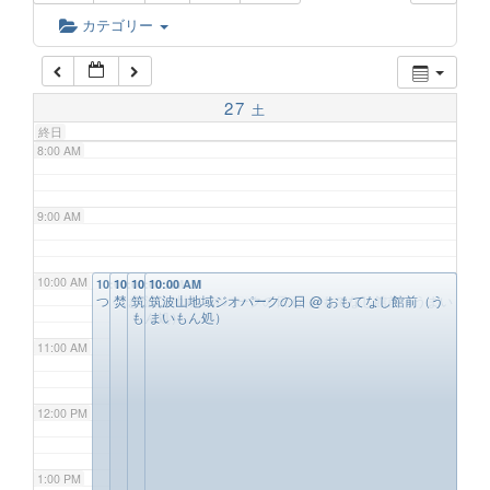
6:00 AM
カテゴリー
7:00 AM
27
土
終日
8:00 AM
9:00 AM
10:00 AM
10:00 AM
10:00 AM
10:00 AM
10:00 AM
つくば観光大使のお出迎え
焚き火カフェ －TAKIBI ★ CAFE－
筑波山地域ジオパークの日
筑波山地域ジオパークの日
@ お休み処前
@ おもてなし館前（うまい
@ おもてなし館前（う
@ 観梅広場
もん処）
まいもん処）
11:00 AM
12:00 PM
1:00 PM