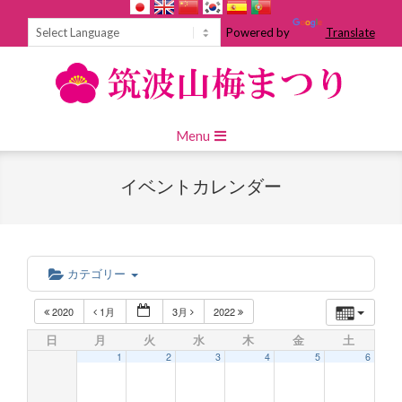
Skip
to
Powered by
Translate
content
Primary
Menu
Navigation
Menu
イベントカレンダー
カテゴリー
2020
1月
3月
2022
日
月
火
水
木
金
土
1
2
3
4
5
6