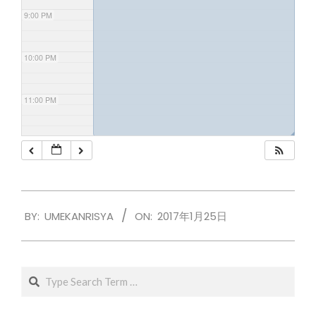
9:00 PM
10:00 PM
11:00 PM
◢
2017-
BY:
UMEKANRISYA
ON:
2017年1月25日
01-
25
Search