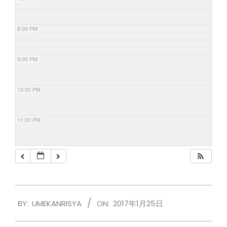
8:00 PM
9:00 PM
10:00 PM
11:00 PM
2017-
BY:
UMEKANRISYA
ON:
2017年1月25日
01-
25