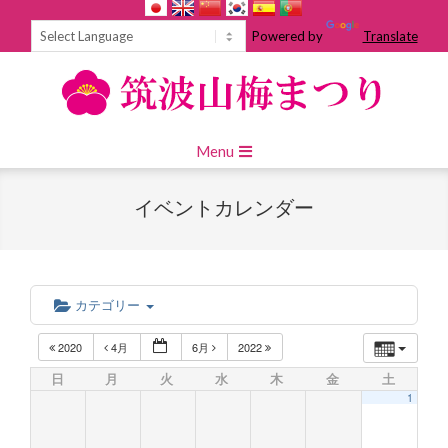
Skip
to
Powered by
Translate
content
Primary
Menu
Navigation
Menu
イベントカレンダー
カテゴリー
2020
4月
6月
2022
日
月
火
水
木
金
土
1