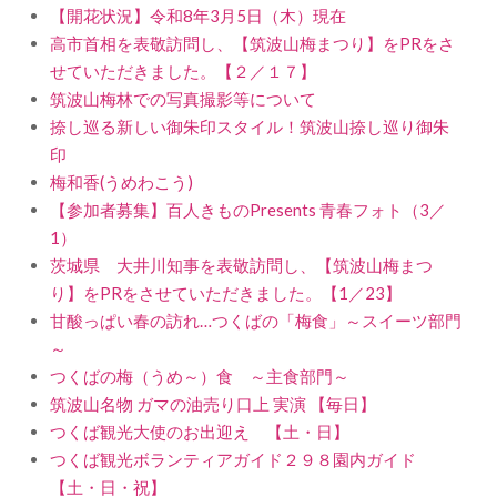
【開花状況】令和8年3月5日（木）現在
高市首相を表敬訪問し、【筑波山梅まつり】をPRをさ
せていただきました。【２／１７】
筑波山梅林での写真撮影等について
捺し巡る新しい御朱印スタイル！筑波山捺し巡り御朱
印
梅和香(うめわこう)
【参加者募集】百人きものPresents 青春フォト（3／
1）
茨城県 大井川知事を表敬訪問し、【筑波山梅まつ
り】をPRをさせていただきました。【1／23】
甘酸っぱい春の訪れ…つくばの「梅食」～スイーツ部門
～
つくばの梅（うめ～）食 ～主食部門～
筑波山名物 ガマの油売り口上 実演 【毎日】
つくば観光大使のお出迎え 【土・日】
つくば観光ボランティアガイド２９８園内ガイド
【土・日・祝】