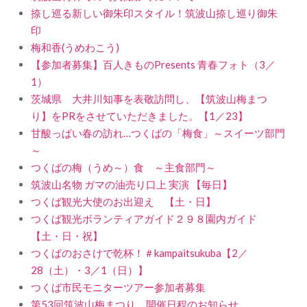
捺し巡る新しい御朱印スタイル！筑波山捺し巡り御朱
印
梅和香(うめわこう)
【参加者募集】百人きものPresents 青春フォト（3／
1）
茨城県 大井川知事を表敬訪問し、【筑波山梅まつ
り】をPRをさせていただきました。【1／23】
甘酸っぱい春の訪れ…つくばの「梅食」～スイーツ部門
～
つくばの梅（うめ～）食 ～主食部門～
筑波山名物 ガマの油売り口上 実演 【毎日】
つくば観光大使のお出迎え 【土・日】
つくば観光ボランティアガイド２９８園内ガイド
【土・日・祝】
つくばのおさけで乾杯！＃kampaitsukuba【2／
28（土）・3／1（日）】
つくば市民モニターツアー参加者募集
第53回筑波山梅まつり 開催日程のお知らせ