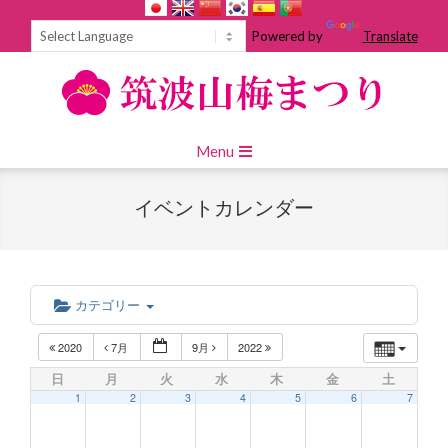
Skip
to
Powered by
Translate
content
Primary
Menu
Navigation
Menu
イベントカレンダー
カテゴリー
2020
7月
9月
2022
日
月
火
水
木
金
土
1
2
3
4
5
6
7