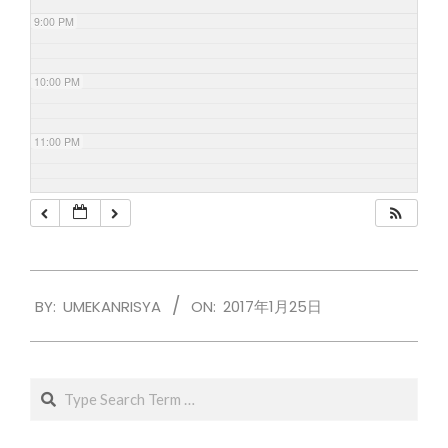
9:00 PM
10:00 PM
11:00 PM
2017-
BY:
UMEKANRISYA
ON:
2017年1月25日
01-
25
Search