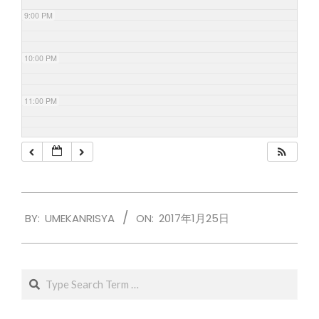
9:00 PM
10:00 PM
11:00 PM
2017-
BY:
UMEKANRISYA
ON:
2017年1月25日
01-
25
Search