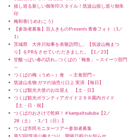
捺し巡る新しい御朱印スタイル！筑波山捺し巡り御朱
印
梅和香(うめわこう)
【参加者募集】百人きものPresents 青春フォト（3／
1）
茨城県 大井川知事を表敬訪問し、【筑波山梅まつ
り】をPRをさせていただきました。【1／23】
甘酸っぱい春の訪れ…つくばの「梅食」～スイーツ部門
～
つくばの梅（うめ～）食 ～主食部門～
筑波山名物 ガマの油売り口上 実演 【毎日】
つくば観光大使のお出迎え 【土・日】
つくば観光ボランティアガイド２９８園内ガイド
【土・日・祝】
つくばのおさけで乾杯！＃kampaitsukuba【2／
28（土）・3／1（日）】
つくば市民モニターツアー参加者募集
第53回筑波山梅まつり 開催日程のお知らせ