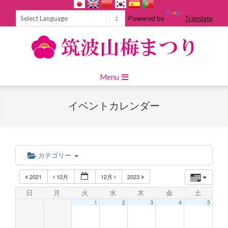
Skip
to
Powered by
Translate
content
Primary
Menu
Navigation
Menu
イベントカレンダー
カテゴリー
2021
10月
12月
2023
日
月
火
水
木
金
土
1
2
3
4
5