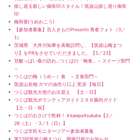
捺し巡る新しい御朱印スタイル！筑波山捺し巡り御朱
印
梅和香(うめわこう)
【参加者募集】百人きものPresents 青春フォト（3／
1）
茨城県 大井川知事を表敬訪問し、【筑波山梅まつ
り】をPRをさせていただきました。【1／23】
甘酸っぱい春の訪れ…つくばの「梅食」～スイーツ部門
～
つくばの梅（うめ～）食 ～主食部門～
筑波山名物 ガマの油売り口上 実演 【毎日】
つくば観光大使のお出迎え 【土・日】
つくば観光ボランティアガイド２９８園内ガイド
【土・日・祝】
つくばのおさけで乾杯！＃kampaitsukuba【2／
28（土）・3／1（日）】
つくば市民モニターツアー参加者募集
第53回筑波山梅まつり 開催日程のお知らせ