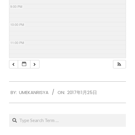
9:00 PM
10:00 PM
11:00 PM
2017-
BY:
UMEKANRISYA
ON:
2017年1月25日
01-
25
Search