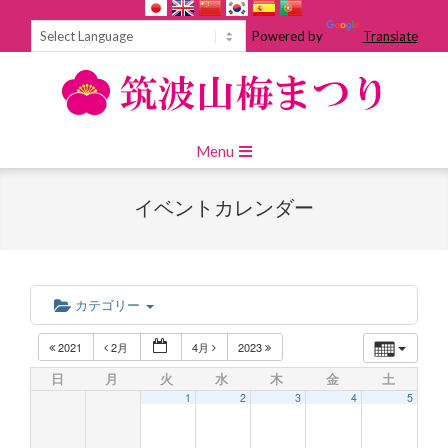
Skip
to
Powered by
Translate
content
Primary
Menu
Navigation
Menu
イベントカレンダー
カテゴリー
2021
2月
4月
2023
日
月
火
水
木
金
土
1
2
3
4
5