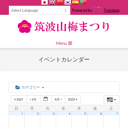
Skip
to
Powered by
Translate
content
Primary
Menu
Navigation
Menu
イベントカレンダー
カテゴリー
2021
4月
6月
2023
日
月
火
水
木
金
土
1
2
3
4
5
6
7