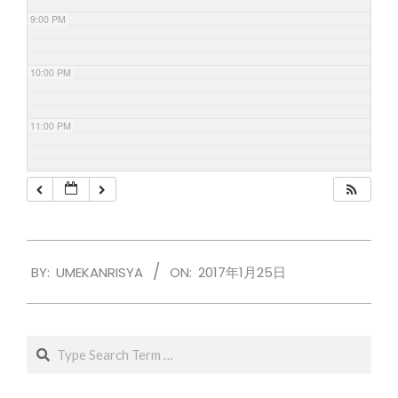
9:00 PM
10:00 PM
11:00 PM
2017-
BY:
UMEKANRISYA
ON:
2017年1月25日
01-
25
Search