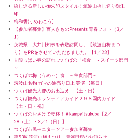
捺し巡る新しい御朱印スタイル！筑波山捺し巡り御朱
印
梅和香(うめわこう)
【参加者募集】百人きものPresents 青春フォト（3／
1）
茨城県 大井川知事を表敬訪問し、【筑波山梅まつ
り】をPRをさせていただきました。【1／23】
甘酸っぱい春の訪れ…つくばの「梅食」～スイーツ部門
～
つくばの梅（うめ～）食 ～主食部門～
筑波山名物 ガマの油売り口上 実演 【毎日】
つくば観光大使のお出迎え 【土・日】
つくば観光ボランティアガイド２９８園内ガイド
【土・日・祝】
つくばのおさけで乾杯！＃kampaitsukuba【2／
28（土）・3／1（日）】
つくば市民モニターツアー参加者募集
第53回筑波山梅まつり 開催日程のお知らせ