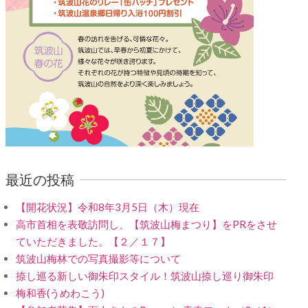
最近の投稿
【開花状況】令和8年3月5日（木）現在
高市首相を表敬訪問し、【筑波山梅まつり】をPRをさせ
ていただきました。【２／１７】
筑波山梅林での写真撮影等について
捺し巡る新しい御朱印スタイル！筑波山捺し巡り御朱印
梅和香(うめわこう)