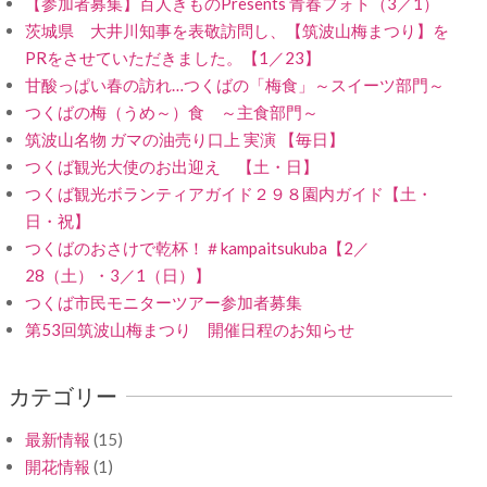
【参加者募集】百人きものPresents 青春フォト（3／1）
茨城県 大井川知事を表敬訪問し、【筑波山梅まつり】を
PRをさせていただきました。【1／23】
甘酸っぱい春の訪れ…つくばの「梅食」～スイーツ部門～
つくばの梅（うめ～）食 ～主食部門～
筑波山名物 ガマの油売り口上 実演 【毎日】
つくば観光大使のお出迎え 【土・日】
つくば観光ボランティアガイド２９８園内ガイド【土・
日・祝】
つくばのおさけで乾杯！＃kampaitsukuba【2／
28（土）・3／1（日）】
つくば市民モニターツアー参加者募集
第53回筑波山梅まつり 開催日程のお知らせ
カテゴリー
最新情報
(15)
開花情報
(1)