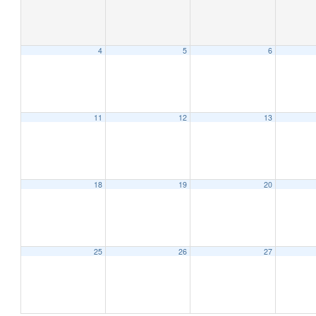
4
5
6
12:00 AM
1:00 AM
11
12
13
2:00 AM
18
19
20
3:00 AM
4:00 AM
25
26
27
5:00 AM