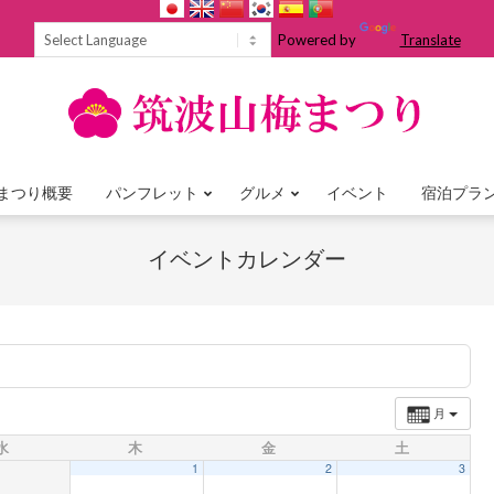
Powered by
Translate
まつり概要
パンフレット
グルメ
イベント
宿泊プラ
Primary
Navigation
イベントカレンダー
Menu
月
水
木
金
土
1
2
3