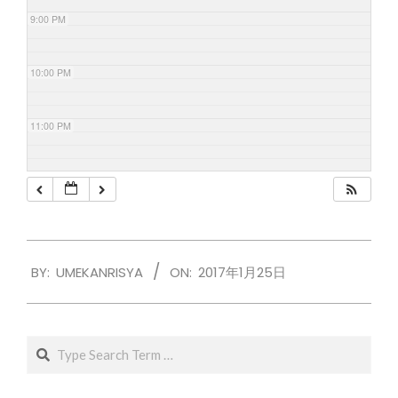
9:00 PM
10:00 PM
11:00 PM
2017-
BY:
UMEKANRISYA
ON:
2017年1月25日
01-
25
Search