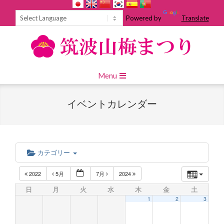
Skip
to
Powered by
Translate
content
Primary
Menu
Navigation
Menu
イベントカレンダー
カテゴリー
2022
5月
7月
2024
日
月
火
水
木
金
土
1
2
3