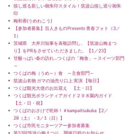
捺し巡る新しい御朱印スタイル！筑波山捺し巡り御朱
印
梅和香(うめわこう)
【参加者募集】百人きものPresents 青春フォト（3／
1）
茨城県 大井川知事を表敬訪問し、【筑波山梅まつ
り】をPRをさせていただきました。【1／23】
甘酸っぱい春の訪れ…つくばの「梅食」～スイーツ部門
～
つくばの梅（うめ～）食 ～主食部門～
筑波山名物 ガマの油売り口上 実演 【毎日】
つくば観光大使のお出迎え 【土・日】
つくば観光ボランティアガイド２９８園内ガイド
【土・日・祝】
つくばのおさけで乾杯！＃kampaitsukuba【2／
28（土）・3／1（日）】
つくば市民モニターツアー参加者募集
第53回筑波山梅まつり 開催日程のお知らせ