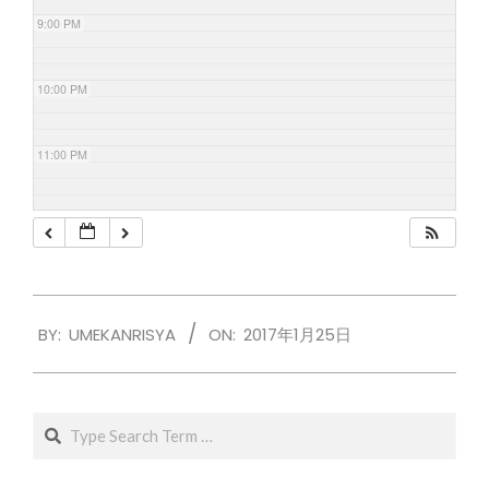
9:00 PM
10:00 PM
11:00 PM
2017-
BY:
UMEKANRISYA
ON:
2017年1月25日
01-
25
Search