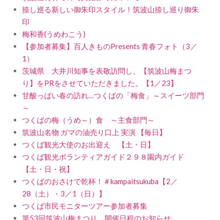
捺し巡る新しい御朱印スタイル！筑波山捺し巡り御朱
印
梅和香(うめわこう)
【参加者募集】百人きものPresents 青春フォト（3／
1）
茨城県 大井川知事を表敬訪問し、【筑波山梅まつ
り】をPRをさせていただきました。【1／23】
甘酸っぱい春の訪れ…つくばの「梅食」～スイーツ部門
～
つくばの梅（うめ～）食 ～主食部門～
筑波山名物 ガマの油売り口上 実演 【毎日】
つくば観光大使のお出迎え 【土・日】
つくば観光ボランティアガイド２９８園内ガイド
【土・日・祝】
つくばのおさけで乾杯！＃kampaitsukuba【2／
28（土）・3／1（日）】
つくば市民モニターツアー参加者募集
第53回筑波山梅まつり 開催日程のお知らせ