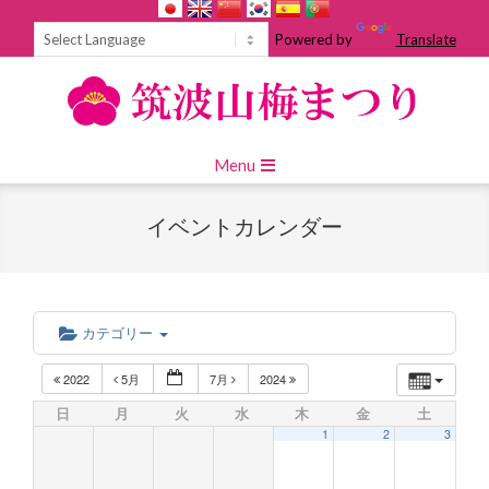
Skip
to
Powered by
Translate
content
Primary
Menu
Navigation
Menu
イベントカレンダー
カテゴリー
2022
5月
7月
2024
日
月
火
水
木
金
土
1
2
3