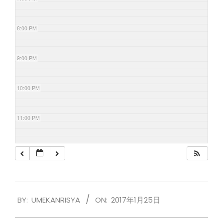
8:00 PM
9:00 PM
10:00 PM
11:00 PM
2017-
BY:
UMEKANRISYA
ON:
2017年1月25日
01-
25