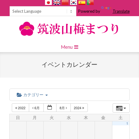
Skip
to
Powered by
Translate
content
Primary
Menu
Navigation
Menu
イベントカレンダー
カテゴリー
2022
6月
8月
2024
日
月
火
水
木
金
土
1