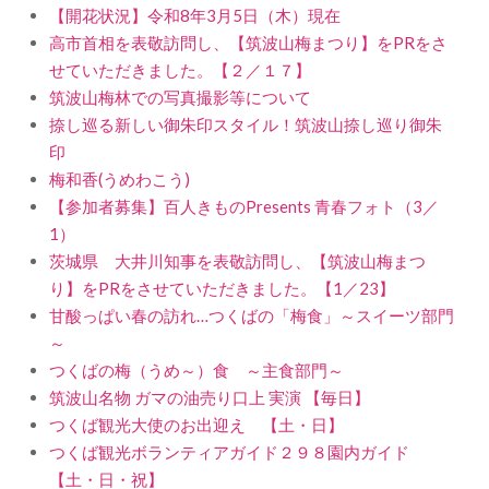
【開花状況】令和8年3月5日（木）現在
高市首相を表敬訪問し、【筑波山梅まつり】をPRをさ
せていただきました。【２／１７】
筑波山梅林での写真撮影等について
捺し巡る新しい御朱印スタイル！筑波山捺し巡り御朱
印
梅和香(うめわこう)
【参加者募集】百人きものPresents 青春フォト（3／
1）
茨城県 大井川知事を表敬訪問し、【筑波山梅まつ
り】をPRをさせていただきました。【1／23】
甘酸っぱい春の訪れ…つくばの「梅食」～スイーツ部門
～
つくばの梅（うめ～）食 ～主食部門～
筑波山名物 ガマの油売り口上 実演 【毎日】
つくば観光大使のお出迎え 【土・日】
つくば観光ボランティアガイド２９８園内ガイド
【土・日・祝】