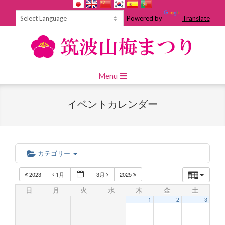
Skip
to
Powered by
Translate
content
Primary
Menu
Navigation
Menu
イベントカレンダー
カテゴリー
2023
1月
3月
2025
日
月
火
水
木
金
土
1
2
3