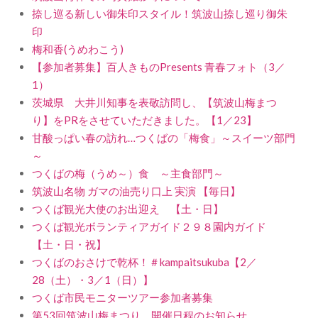
捺し巡る新しい御朱印スタイル！筑波山捺し巡り御朱
印
梅和香(うめわこう)
【参加者募集】百人きものPresents 青春フォト（3／
1）
茨城県 大井川知事を表敬訪問し、【筑波山梅まつ
り】をPRをさせていただきました。【1／23】
甘酸っぱい春の訪れ…つくばの「梅食」～スイーツ部門
～
つくばの梅（うめ～）食 ～主食部門～
筑波山名物 ガマの油売り口上 実演 【毎日】
つくば観光大使のお出迎え 【土・日】
つくば観光ボランティアガイド２９８園内ガイド
【土・日・祝】
つくばのおさけで乾杯！＃kampaitsukuba【2／
28（土）・3／1（日）】
つくば市民モニターツアー参加者募集
第53回筑波山梅まつり 開催日程のお知らせ