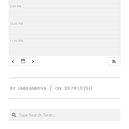
9:00 PM
10:00 PM
11:00 PM
2017-
BY:
UMEKANRISYA
ON:
2017年1月25日
01-
25
Search