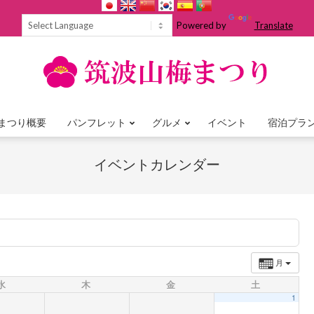
Powered by
Translate
まつり概要
パンフレット
グルメ
イベント
宿泊プラ
Primary
Navigation
イベントカレンダー
Menu
月
水
木
金
土
1