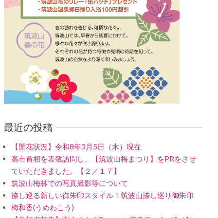
最近の投稿
【開花状況】令和8年3月5日（木）現在
高市首相を表敬訪問し、【筑波山梅まつり】をPRをさせ
ていただきました。【２／１７】
筑波山梅林での写真撮影等について
捺し巡る新しい御朱印スタイル！筑波山捺し巡り御朱印
梅和香(うめわこう)