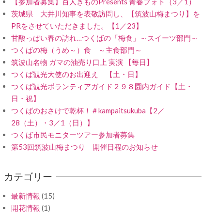
【参加者募集】百人きものPresents 青春フォト（3／1）
茨城県 大井川知事を表敬訪問し、【筑波山梅まつり】を
PRをさせていただきました。【1／23】
甘酸っぱい春の訪れ…つくばの「梅食」～スイーツ部門～
つくばの梅（うめ～）食 ～主食部門～
筑波山名物 ガマの油売り口上 実演 【毎日】
つくば観光大使のお出迎え 【土・日】
つくば観光ボランティアガイド２９８園内ガイド【土・
日・祝】
つくばのおさけで乾杯！＃kampaitsukuba【2／
28（土）・3／1（日）】
つくば市民モニターツアー参加者募集
第53回筑波山梅まつり 開催日程のお知らせ
カテゴリー
最新情報
(15)
開花情報
(1)