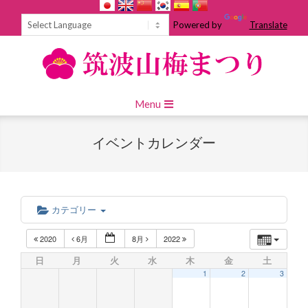
Skip
to
Powered by
Translate
content
Primary
Menu
Navigation
Menu
イベントカレンダー
カテゴリー
2020
6月
8月
2022
日
月
火
水
木
金
土
1
2
3