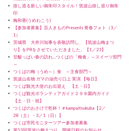
捺し巡る新しい御朱印スタイル！筑波山捺し巡り御朱
印
梅和香(うめわこう)
【参加者募集】百人きものPresents 青春フォト（3／
1）
茨城県 大井川知事を表敬訪問し、【筑波山梅まつ
り】をPRをさせていただきました。【1／23】
甘酸っぱい春の訪れ…つくばの「梅食」～スイーツ部門
～
つくばの梅（うめ～）食 ～主食部門～
筑波山名物 ガマの油売り口上 実演 【毎日】
つくば観光大使のお出迎え 【土・日】
つくば観光ボランティアガイド２９８園内ガイド
【土・日・祝】
つくばのおさけで乾杯！＃kampaitsukuba【2／
28（土）・3／1（日）】
つくば市民モニターツアー参加者募集
第53回筑波山梅まつり 開催日程のお知らせ