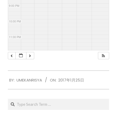
9:00 PM
10:00 PM
11:00 PM
2017-
BY:
UMEKANRISYA
ON:
2017年1月25日
01-
25
Search