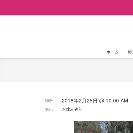
Skip
to
content
ホーム
梅
2018年2月25日 @ 10:00 AM –
日時:
お休み処前
場所: