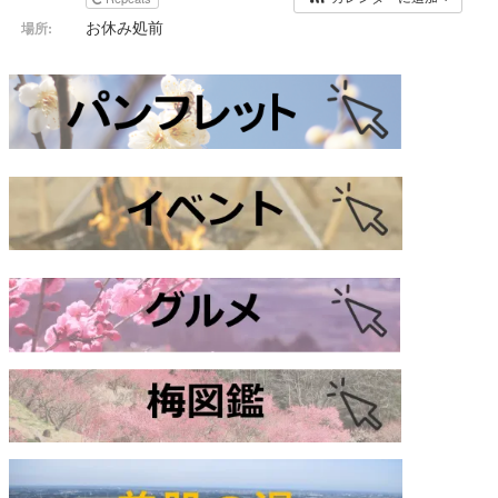
お休み処前
場所: