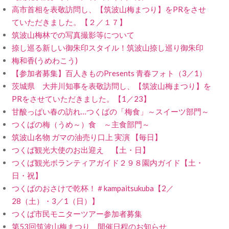
高市首相を表敬訪問し、【筑波山梅まつり】をPRをさせ
ていただきました。【２／１７】
筑波山梅林での写真撮影等について
捺し巡る新しい御朱印スタイル！筑波山捺し巡り御朱印
梅和香(うめわこう)
【参加者募集】百人きものPresents 青春フォト（3／1）
茨城県 大井川知事を表敬訪問し、【筑波山梅まつり】を
PRをさせていただきました。【1／23】
甘酸っぱい春の訪れ…つくばの「梅食」～スイーツ部門～
つくばの梅（うめ～）食 ～主食部門～
筑波山名物 ガマの油売り口上 実演 【毎日】
つくば観光大使のお出迎え 【土・日】
つくば観光ボランティアガイド２９８園内ガイド【土・
日・祝】
つくばのおさけで乾杯！＃kampaitsukuba【2／
28（土）・3／1（日）】
つくば市民モニターツアー参加者募集
第53回筑波山梅まつり 開催日程のお知らせ