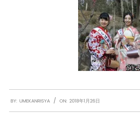
2018-
BY:
UMEKANRISYA
ON:
2018年1月26日
01-
26