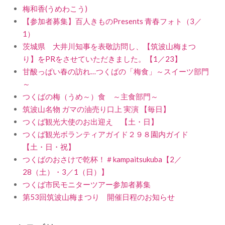
梅和香(うめわこう)
【参加者募集】百人きものPresents 青春フォト（3／
1）
茨城県 大井川知事を表敬訪問し、【筑波山梅まつ
り】をPRをさせていただきました。【1／23】
甘酸っぱい春の訪れ…つくばの「梅食」～スイーツ部門
～
つくばの梅（うめ～）食 ～主食部門～
筑波山名物 ガマの油売り口上 実演 【毎日】
つくば観光大使のお出迎え 【土・日】
つくば観光ボランティアガイド２９８園内ガイド
【土・日・祝】
つくばのおさけで乾杯！＃kampaitsukuba【2／
28（土）・3／1（日）】
つくば市民モニターツアー参加者募集
第53回筑波山梅まつり 開催日程のお知らせ