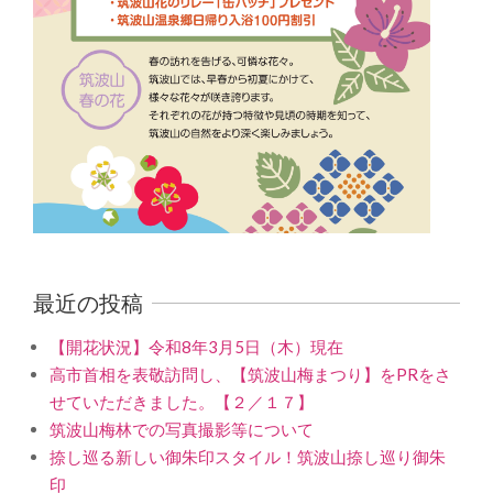
最近の投稿
【開花状況】令和8年3月5日（木）現在
高市首相を表敬訪問し、【筑波山梅まつり】をPRをさ
せていただきました。【２／１７】
筑波山梅林での写真撮影等について
捺し巡る新しい御朱印スタイル！筑波山捺し巡り御朱
印