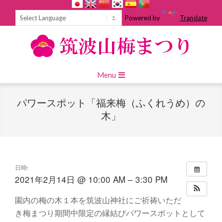
Skip
to
Powered by
Translate
content
Primary
Menu
Navigation
Menu
パワースポット「福来梅（ふくれうめ）の
木」
日時:
2021年2月14日 @ 10:00 AM – 3:30 PM
園内の梅の木１本を筑波山神社にご祈祷いただ
き梅まつり期間中限定の縁結びパワースポットとして