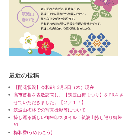
最近の投稿
【開花状況】令和8年3月5日（木）現在
高市首相を表敬訪問し、【筑波山梅まつり】をPRをさ
せていただきました。【２／１７】
筑波山梅林での写真撮影等について
捺し巡る新しい御朱印スタイル！筑波山捺し巡り御朱
印
梅和香(うめわこう)