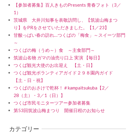
【参加者募集】百人きものPresents 青春フォト（3／
1）
茨城県 大井川知事を表敬訪問し、【筑波山梅まつ
り】をPRをさせていただきました。【1／23】
甘酸っぱい春の訪れ…つくばの「梅食」～スイーツ部門
～
つくばの梅（うめ～）食 ～主食部門～
筑波山名物 ガマの油売り口上 実演 【毎日】
つくば観光大使のお出迎え 【土・日】
つくば観光ボランティアガイド２９８園内ガイド
【土・日・祝】
つくばのおさけで乾杯！＃kampaitsukuba【2／
28（土）・3／1（日）】
つくば市民モニターツアー参加者募集
第53回筑波山梅まつり 開催日程のお知らせ
カテゴリー