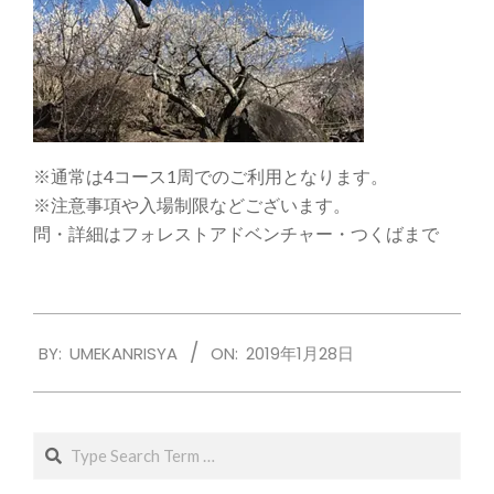
※通常は4コース1周でのご利用となります。
※注意事項や入場制限などございます。
問・詳細はフォレストアドベンチャー・つくばまで
2019-
BY:
UMEKANRISYA
ON:
2019年1月28日
01-
28
Search