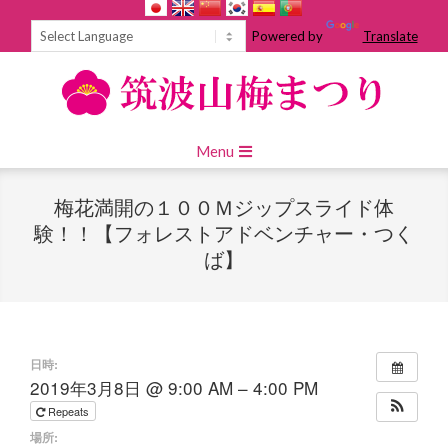
Skip
to
Powered by
Translate
content
Primary
Menu
Navigation
Menu
梅花満開の１００Ｍジップスライド体
験！！【フォレストアドベンチャー・つく
ば】
日時:
2019年3月8日 @ 9:00 AM – 4:00 PM
Repeats
場所: