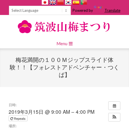
Skip
to
Powered by
Translate
content
Primary
Menu
Navigation
Menu
梅花満開の１００Ｍジップスライド体
験！！【フォレストアドベンチャー・つく
ば】
日時:
2019年3月15日 @ 9:00 AM – 4:00 PM
Repeats
場所: