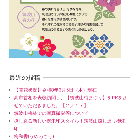
最近の投稿
【開花状況】令和8年3月5日（木）現在
高市首相を表敬訪問し、【筑波山梅まつり】をPRをさ
せていただきました。【２／１７】
筑波山梅林での写真撮影等について
捺し巡る新しい御朱印スタイル！筑波山捺し巡り御朱
印
梅和香(うめわこう)