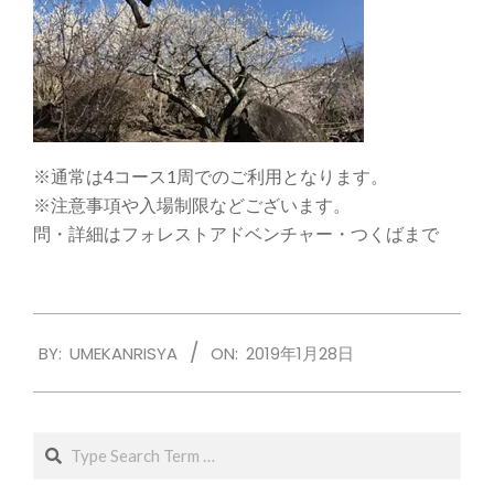
※通常は4コース1周でのご利用となります。
※注意事項や入場制限などございます。
問・詳細はフォレストアドベンチャー・つくばまで
2019-
BY:
UMEKANRISYA
ON:
2019年1月28日
01-
28
Search