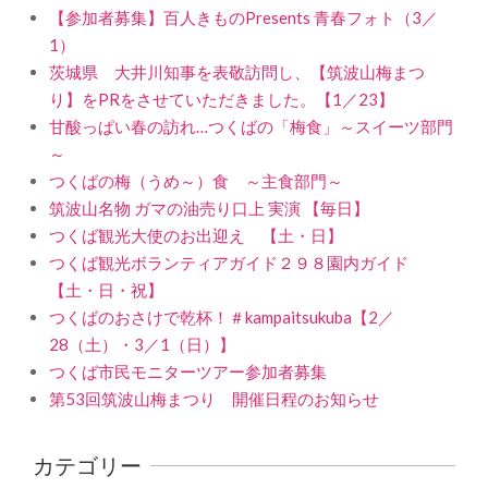
【参加者募集】百人きものPresents 青春フォト（3／
1）
茨城県 大井川知事を表敬訪問し、【筑波山梅まつ
り】をPRをさせていただきました。【1／23】
甘酸っぱい春の訪れ…つくばの「梅食」～スイーツ部門
～
つくばの梅（うめ～）食 ～主食部門～
筑波山名物 ガマの油売り口上 実演 【毎日】
つくば観光大使のお出迎え 【土・日】
つくば観光ボランティアガイド２９８園内ガイド
【土・日・祝】
つくばのおさけで乾杯！＃kampaitsukuba【2／
28（土）・3／1（日）】
つくば市民モニターツアー参加者募集
第53回筑波山梅まつり 開催日程のお知らせ
カテゴリー