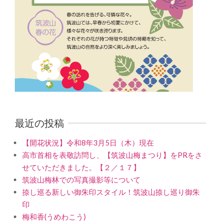
最近の投稿
【開花状況】令和8年3月5日（木）現在
高市首相を表敬訪問し、【筑波山梅まつり】をPRをさ
せていただきました。【２／１７】
筑波山梅林での写真撮影等について
捺し巡る新しい御朱印スタイル！筑波山捺し巡り御朱
印
梅和香(うめわこう)