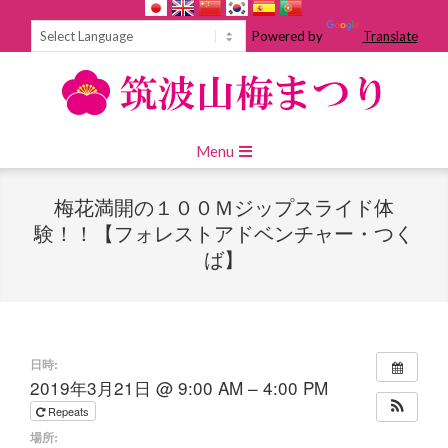
Skip
to
Powered by
Translate
content
Primary
Menu
Navigation
Menu
梅花満開の１００Ｍジップスライド体
験！！【フォレストアドベンチャー・つく
ば】
日時:
2019年3月21日 @ 9:00 AM – 4:00 PM
Repeats
場所: