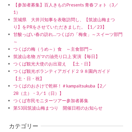
【参加者募集】百人きものPresents 青春フォト（3／
1）
茨城県 大井川知事を表敬訪問し、【筑波山梅まつ
り】をPRをさせていただきました。【1／23】
甘酸っぱい春の訪れ…つくばの「梅食」～スイーツ部門
～
つくばの梅（うめ～）食 ～主食部門～
筑波山名物 ガマの油売り口上 実演 【毎日】
つくば観光大使のお出迎え 【土・日】
つくば観光ボランティアガイド２９８園内ガイド
【土・日・祝】
つくばのおさけで乾杯！＃kampaitsukuba【2／
28（土）・3／1（日）】
つくば市民モニターツアー参加者募集
第53回筑波山梅まつり 開催日程のお知らせ
カテゴリー