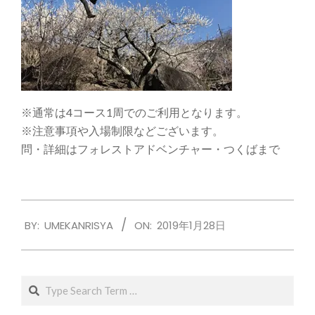
※通常は4コース1周でのご利用となります。
※注意事項や入場制限などございます。
問・詳細はフォレストアドベンチャー・つくばまで
2019-
BY:
UMEKANRISYA
ON:
2019年1月28日
01-
28
Search