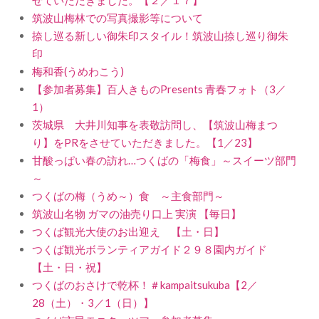
筑波山梅林での写真撮影等について
捺し巡る新しい御朱印スタイル！筑波山捺し巡り御朱
印
梅和香(うめわこう)
【参加者募集】百人きものPresents 青春フォト（3／
1）
茨城県 大井川知事を表敬訪問し、【筑波山梅まつ
り】をPRをさせていただきました。【1／23】
甘酸っぱい春の訪れ…つくばの「梅食」～スイーツ部門
～
つくばの梅（うめ～）食 ～主食部門～
筑波山名物 ガマの油売り口上 実演 【毎日】
つくば観光大使のお出迎え 【土・日】
つくば観光ボランティアガイド２９８園内ガイド
【土・日・祝】
つくばのおさけで乾杯！＃kampaitsukuba【2／
28（土）・3／1（日）】