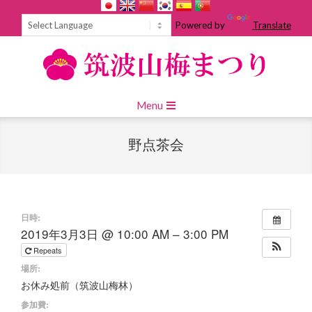
Skip
to
Powered by
Translate
content
Primary
Menu
Navigation
Menu
野点茶会
日時:
2019年3月3日 @ 10:00 AM – 3:00 PM
Repeats
場所:
お休み処前（筑波山梅林）
参加費: