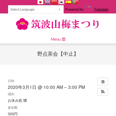
Skip
to
Powered by
Translate
content
Primary
Menu
Navigation
Menu
野点茶会【中止】
日時:
2020年3月1日 @ 10:00 AM – 3:00 PM
場所:
お休み処 隣
参加費:
300円