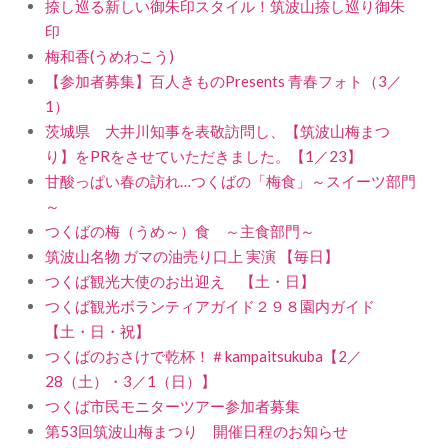
捺し巡る新しい御朱印スタイル！筑波山捺し巡り御朱
印
梅和香(うめわこう)
【参加者募集】百人きものPresents 青春フォト（3／
1）
茨城県 大井川知事を表敬訪問し、【筑波山梅まつ
り】をPRをさせていただきました。【1／23】
甘酸っぱい春の訪れ…つくばの「梅食」～スイーツ部門
～
つくばの梅（うめ～）食 ～主食部門～
筑波山名物 ガマの油売り口上 実演 【毎日】
つくば観光大使のお出迎え 【土・日】
つくば観光ボランティアガイド２９８園内ガイド
【土・日・祝】
つくばのおさけで乾杯！＃kampaitsukuba【2／
28（土）・3／1（日）】
つくば市民モニターツアー参加者募集
第53回筑波山梅まつり 開催日程のお知らせ