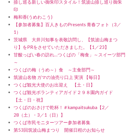
捺し巡る新しい御朱印スタイル！筑波山捺し巡り御朱
印
梅和香(うめわこう)
【参加者募集】百人きものPresents 青春フォト（3／
1）
茨城県 大井川知事を表敬訪問し、【筑波山梅まつ
り】をPRをさせていただきました。【1／23】
甘酸っぱい春の訪れ…つくばの「梅食」～スイーツ部門
～
つくばの梅（うめ～）食 ～主食部門～
筑波山名物 ガマの油売り口上 実演 【毎日】
つくば観光大使のお出迎え 【土・日】
つくば観光ボランティアガイド２９８園内ガイド
【土・日・祝】
つくばのおさけで乾杯！＃kampaitsukuba【2／
28（土）・3／1（日）】
つくば市民モニターツアー参加者募集
第53回筑波山梅まつり 開催日程のお知らせ