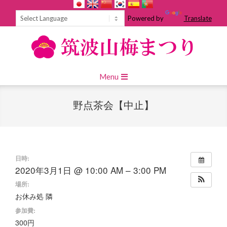
Skip
to
Powered by
Translate
content
Primary
Menu
Navigation
Menu
野点茶会【中止】
日時:
2020年3月1日 @ 10:00 AM – 3:00 PM
場所:
お休み処 隣
参加費:
300円